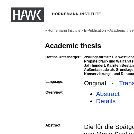
HORNEMANN INSTITUTE
Hornemann Institute
E-Publication
Academic thes
>
>
>
Academic thesis
Bettina Unterberger:
Zwillingstürme? Die westlic
Propsteipfarr- und Wallfahrts
Jahrhundert, Kärnten Bestan
Außenfassade als Grundlage 
Konservierungs- und Restau
Language:
Original -
Trans
Overview:
Abstract
Details
Abstract:
Die für die Spät
von Maria Saal in