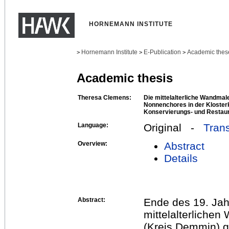
HORNEMANN INSTITUTE
Hornemann Institute
E-Publication
Academic thes
>
>
>
Academic thesis
Theresa Clemens:
Die mittelalterliche Wandmal
Nonnenchores in der Kloster
Konservierungs- und Restau
Language:
Original -
Trans
Overview:
Abstract
Details
Abstract:
Ende des 19. Jah
mittelalterliche
(Kreis Demmin) g