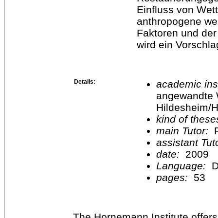
Einfluss von Wet
anthropogene werd
Faktoren und der
wird ein Vorschla
Details:
academic inst
angewandte 
Hildesheim/H
kind of these
main Tutor:
P
assistant Tu
date:
2009
Language:
D
pages:
53
The Hornemann Institute offers