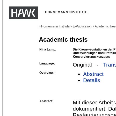
HORNEMANN INSTITUTE
Hornemann Institute
E-Publication
Academic thes
>
>
>
Academic thesis
Nina Lamp:
Die Kreuzwegstationen der Pf
Untersuchungen und Erstellu
Konservierungskonzepts
Language:
Original -
Trans
Overview:
Abstract
Details
Abstract:
Mit dieser Arbei
dokumentiert. Dab
Restaurierungsge