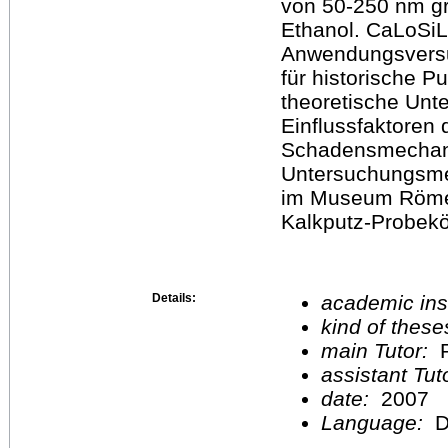
von 50-250 nm gr
Ethanol. CaLoSiL 
Anwendungsversu
für historische P
theoretische Unt
Einflussfaktoren 
Schadensmechani
Untersuchungsme
im Museum Römer
Kalkputz-Probekö
Details:
academic inst
kind of these
main Tutor:
P
assistant Tu
date:
2007
Language:
D