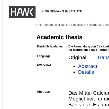
HORNEMANN INSTITUTE
Hornemann Institute
E-Publication
Academic thes
>
>
>
Academic thesis
Katrin Schönhofer:
Die Anwendung von Calciumhy
für historische Putze – erst
Language:
Original -
Trans
Overview:
Abstract
Details
Abstract:
Das Mittel Calciu
Möglichkeit für d
Basis dar. Es han