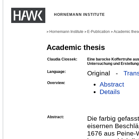
HORNEMANN INSTITUTE
Hornemann Institute
E-Publication
Academic thes
>
>
>
Academic thesis
Claudia Ciossek:
Eine barocke Koffertruhe au
Untersuchung und Erstellung
Language:
Original -
Trans
Overview:
Abstract
Details
Abstract:
Die farbig gefas
eisernen Beschlä
1676 aus Peine-W