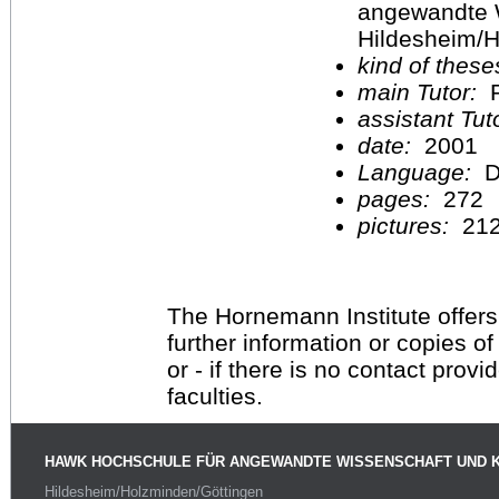
angewandte 
Hildesheim/H
kind of these
main Tutor:
P
assistant Tu
date:
2001
Language:
D
pages:
272
pictures:
21
The Hornemann Institute offers
further information or copies o
or - if there is no contact provi
faculties.
HAWK HOCHSCHULE FÜR ANGEWANDTE WISSENSCHAFT UND 
Hildesheim/Holzminden/Göttingen