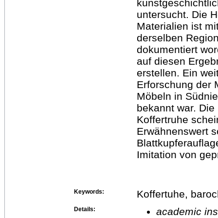
kunstgeschichtli
untersucht. Die H
Materialien ist m
derselben Region
dokumentiert word
auf diesen Erge
erstellen. Ein we
Erforschung der 
Möbeln in Südnie
bekannt war. Die
Koffertruhe schei
Erwähnenswert sc
Blattkupferauflag
Imitation von ge
Keywords:
Koffertuhe, baroc
Details:
academic inst