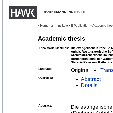
HORNEMANN INSTITUTE
Hornemann Institute
E-Publication
Academic thes
>
>
>
Academic thesis
Anna Maria Nazimek:
Die evangelische Kirche St. 
Anhalt. Restauratorische Be
Architekturoberfläche im In
Berücksichtigung der Wandma
Stefanie Petersen, Katharina
Language:
Original -
Trans
Overview:
Abstract
Details
Abstract:
Die evangelische
(Sachsen-Anhalt) 