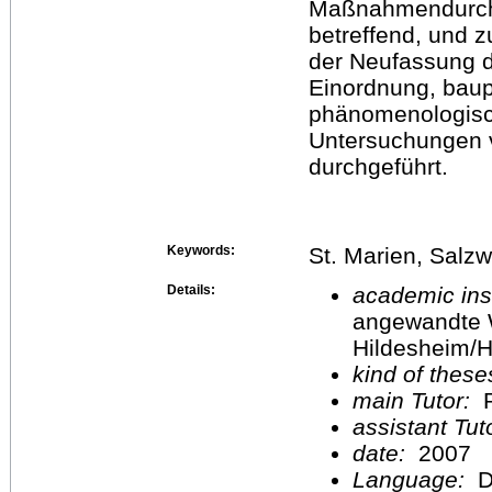
Maßnahmendurchfü
betreffend, und
der Neufassung d
Einordnung, bau
phänomenologisc
Untersuchungen 
durchgeführt.
Keywords:
St. Marien, Salz
Details:
academic inst
angewandte 
Hildesheim/H
kind of these
main Tutor:
P
assistant Tu
date:
2007
Language:
D