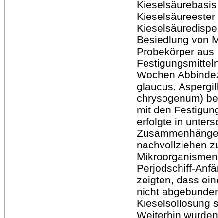
Kieselsäurebasis
Kieselsäureester 
Kieselsäuredispe
Besiedlung von M
Probekörper aus 
Festigungsmittel
Wochen Abbindezei
glaucus, Aspergil
chrysogenum) bei
mit den Festigun
erfolgte in unter
Zusammenhänge 
nachvollziehen z
Mikroorganismen 
Perjodschiff-Anf
zeigten, dass ei
nicht abgebunden
Kieselsollösung s
Weiterhin wurden 