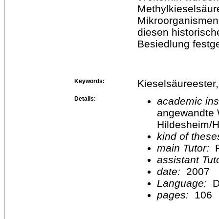
Methylkieselsäur
Mikroorganismen 
diesen historisch
Besiedlung festge
Keywords:
Kieselsäureester
Details:
academic inst
angewandte 
Hildesheim/H
kind of these
main Tutor:
P
assistant Tu
date:
2007
Language:
D
pages:
106