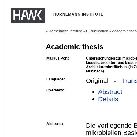
HORNEMANN INSTITUTE
Hornemann Institute
E-Publication
Academic thes
>
>
>
Academic thesis
Markus Pohl:
Untersuchungen zur mikrobie
kieselsäureester- und kiesel
Architekturoberflächen. (In 
Mühlbach)
Language:
Original -
Trans
Overview:
Abstract
Details
Abstract:
Die vorliegende 
mikrobiellen Bes