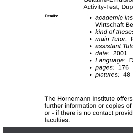
Activity-Test, Dup
Details:
academic inst
Wirtschaft Be
kind of these
main Tutor:
P
assistant Tu
date:
2001
Language:
D
pages:
176
pictures:
48
The Hornemann Institute offers
further information or copies o
or - if there is no contact provi
faculties.