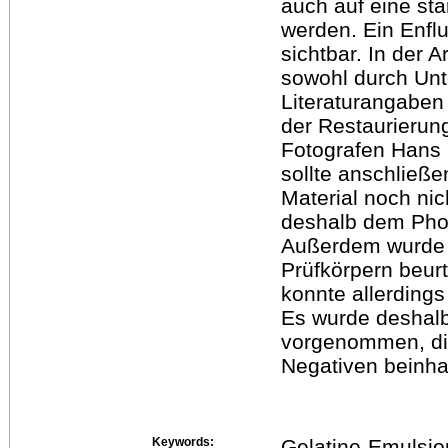
auch auf eine st
werden. Ein Enflu
sichtbar. In der 
sowohl durch Unt
Literaturangaben 
der Restaurierun
Fotografen Hans F
sollte anschließe
Material noch ni
deshalb dem Phot
Außerdem wurde d
Prüfkörpern beurt
konnte allerding
Es wurde deshalb
vorgenommen, die
Negativen beinhal
Keywords:
Gelatine-Emulsio