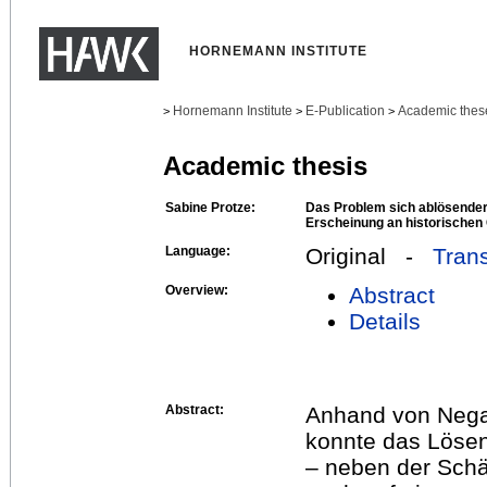
HORNEMANN INSTITUTE
Hornemann Institute
E-Publication
Academic thes
>
>
>
Academic thesis
Sabine Protze:
Das Problem sich ablösender
Erscheinung an historischen 
Language:
Original -
Trans
Overview:
Abstract
Details
Abstract:
Anhand von Negat
konnte das Lösen
– neben der Schä