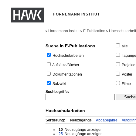
HORNEMANN INSTITUT
Hornemann Institut
E-Publication
Hochschularbei
>
>
>
Suche in E-Publications
alle
Tagung
Hochschularbeiten
Projekte
Aufsätze/Bücher
Poster
Dokumentationen
Filme
Salzwiki
Suchbegriffe:
Hochschularbeiten
Sortierung:
Neuzugänge
Abgabejahre
Autor/in
10
Neuzugänge anzeigen
25
Neuzugänge anzeigen