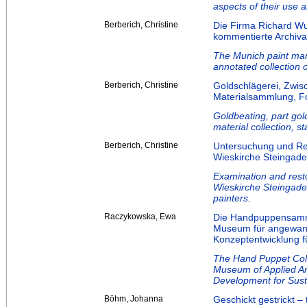
aspects of their use 
Berberich, Christine
Die Firma Richard W
kommentierte Archiv
The Munich paint ma
annotated collection o
Berberich, Christine
Goldschlägerei, Zwis
Materialsammlung, Fo
Goldbeating, part gol
material collection, s
Berberich, Christine
Untersuchung und Res
Wieskirche Steingade
Examination and resto
Wieskirche Steingaden
painters.
Raczykowska, Ewa
Die Handpuppensamml
Museum für angewand
Konzeptentwicklung f
The Hand Puppet Coll
Museum of Applied Ar
Development for Sust
Böhm, Johanna
Geschickt gestrickt 