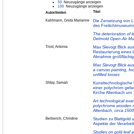
50
Neuzugänge anzeigen
100
Neuzugänge anzeigen
Titel
Autor/inn/en
Kahlmann, Greta Marianne
Die Zersetzung von L
des Freilichtmuseum
The deterioration of 
Detmold Open-Air M
Trost, Antonia
Max Slevogt Blick au
Restaurierung eines
Abnahme großflächige
Max Slevogt Blick aus
a canvas painting, fo
unfilled losses
Shtay, Samah
Kunsttechnologische
einer polychrom gefas
Kirche Altenbach um 
Art technological exa
polychrome wooden sc
Altenbach, circa 1500
Berberich, Christine
Studien zu Blattgold 
Aspekte der Verarbei
Studies on gold leaf a