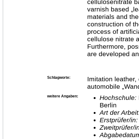
cellulosenitrate b
varnish based „le
materials and the
construction of t
process of artific
cellulose nitrate
Furthermore, poss
are developed and
Schlagworte:
Imitation leather, 
automobile „Wand
weitere Angaben:
Hochschule:
Berlin
Art der Arbei
Erstprüfer/in
Zweitprüfer/
Abgabedatu