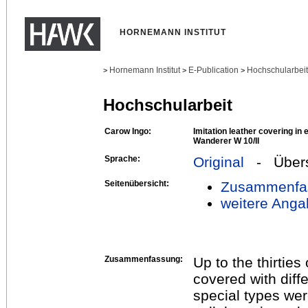
HORNEMANN INSTITUT
Hornemann Institut
E-Publication
Hochschularbei
>
>
>
Hochschularbeit
Carow Ingo:
Imitation leather covering in 
Wanderer W 10/II
Sprache:
Original
- Übers
Seitenübersicht:
Zusammenfa
weitere Anga
Zusammenfassung:
Up to the thirtie
covered with diffe
special types wer