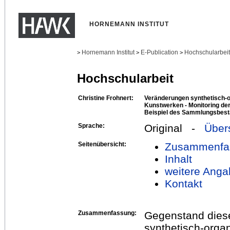
HORNEMANN INSTITUT
Hornemann Institut
E-Publication
Hochschularbei
>
>
>
Hochschularbeit
Christine Frohnert:
Veränderungen synthetisch-
Kunstwerken - Monitoring 
Beispiel des Sammlungsbest
Sprache:
Original -
Über
Seitenübersicht:
Zusammenfa
Inhalt
weitere Anga
Kontakt
Zusammenfassung:
Gegenstand diese
synthetisch-orga