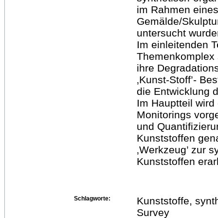
im Rahmen eines
Gemälde/Skulptu
untersucht wurde
Im einleitenden T
Themenkomplex s
ihre Degradation
‚Kunst-Stoff’- B
die Entwicklung d
Im Hauptteil wir
Monitorings vorge
und Quantifizie
Kunststoffen gena
‚Werkzeug’ zur s
Kunststoffen erar
Schlagworte:
Kunststoffe, synt
Survey