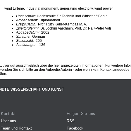
wind turbine, industrial monument, generating electricity, wind power
Hochschule:
Hochschule für Technik und Wirtschaft Berlin
Art der Arbeit:
Diplomarbeit
Erstprüfer/in:
Prof. Ruth Keller-Kempas M. A.
Zweitprüfer/in:
Dr. Jochim Varchmin, Prof. Dr. Ralf-Peter Voß
Abgabedatum:
2002
Sprache:
German
Seitenzahl:
205
Abbildungen:
136
ut verfügt ausschließlich über die hier angezeigten Informationen. Für weitere Inf
enden Sie sich bitte an den Autor/die Autorin - oder wenn kein Kontakt angegeben i
äten.
NDTE WISSENSCHAFT UND KUNST
Kontakt
Folgen Sie uns
Über uns
RSS
Team und Kontakt
Facebook