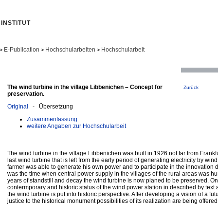
INSTITUT
E-Publication
Hochschularbeiten
Hochschularbeit
>
>
>
The wind turbine in the village Libbenichen – Concept for
Zurück
preservation.
Original
- Übersetzung
Zusammenfassung
weitere Angaben zur Hochschularbeit
The wind turbine in the village Libbenichen was built in 1926 not far from Frankfurt
last wind turbine that is left from the early period of generating electricity by win
farmer was able to generate his own power and to participate in the innovation driv
was the time when central power supply in the villages of the rural areas was hur
years of standstill and decay the wind turbine is now planed to be preserved. On 
contermporary and historic status of the wind power station in described by tex
the wind turbine is put into historic perspective. After developing a vision of a fu
justice to the historical monument possibilities of its realization are being offered