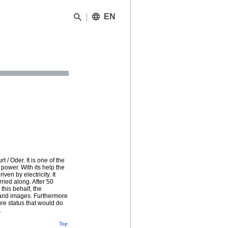
EN
 / Oder. It is one of the
d power. With its help the
en by electricity. It
ried along. After 50
this behalf, the
t and images. Furthermore
ture status that would do
.
Top