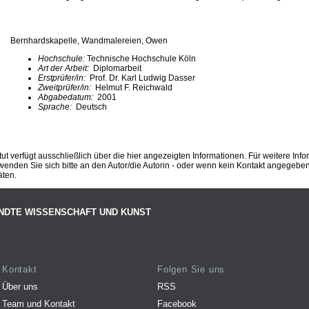
Bernhardskapelle, Wandmalereien, Owen
Hochschule:
Technische Hochschule Köln
Art der Arbeit:
Diplomarbeit
Erstprüfer/in:
Prof. Dr. Karl Ludwig Dasser
Zweitprüfer/in:
Helmut F. Reichwald
Abgabedatum:
2001
Sprache:
Deutsch
ut verfügt ausschließlich über die hier angezeigten Informationen. Für weitere Inf
enden Sie sich bitte an den Autor/die Autorin - oder wenn kein Kontakt angegeben i
äten.
NDTE WISSENSCHAFT UND KUNST
Kontakt
Folgen Sie uns
Über uns
RSS
Team und Kontakt
Facebook