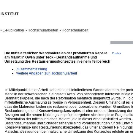
INSTITUT
E-Publication
Hochschularbeiten
Hochschularbeit
>
>
>
Die mittelalterlichen Wandmalereien der profanierten Kapelle
Zurück
am Markt in Owen unter Teck - Bestandsaufnahme und
Umsetzung des Restaurierungskonzeptes in einem Teilbereich
Zusammenfassung
weitere Angaben zur Hochschularbeit
Im Mittelpunkt dieser Arbeit stehen die mittelalterlichen Wandmalereien der pro
Markt in der schwäbischen Kleinstadt Owen. Von besonderem Interesse ist die
Bernhardskapelle, die nach der Reformation mehrfach umgenutzt wurde. In Folg
mittelalterliche Ausmalung zeitweise in Vergessenheit. Diesem Umstand ist es 
dass die Malereien bisher nie restauriert oder überarbeitet wurden. Grundlage f
Restaurierungs- und Konservierungskonzeptes ist eine erneute Umnutzung der
Bezogen auf die neuen Nutzungsansprüche ergeben sich komplexe Fragestel
Präsentation der mittelalterlichen Malerei, die in dieser Arbeit diskutiert werden
Bestandsaufnahme und Schadensanalyse sind Voraussetzungen für die Entwic
Konservierungs- und Restaurierungskonzeptes, das unter anderem Reinigu
Malschichtfestigungen beinhaltet. Eine Umsetzung des Konzeptes erfolgte an e