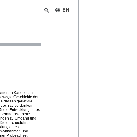
EN
fanierten Kapelle am
 bewegte Geschichte der
e dessen geriet die
jedoch zu verdanken,
ür die Entwicklung eines
 Bernhardskapelle.
lungen zu Umgang und
. Die durchgeführte
klung eines
ngsmaßnahmen und
iner Probeachse.