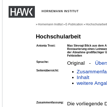
HORNEMANN INSTITUT
Hornemann Institut
E-Publication
Hochschularbei
>
>
>
Hochschularbeit
Antonia Trost:
Max Slevogt Blick aus dem A
Restaurierung eines Leinwa
der Abnahme großflächiger Ü
Fehlstellen
Sprache:
Original -
Über
Seitenübersicht:
Zusammenfa
Inhalt
weitere Anga
Zusammenfassung:
Die vorliegende D