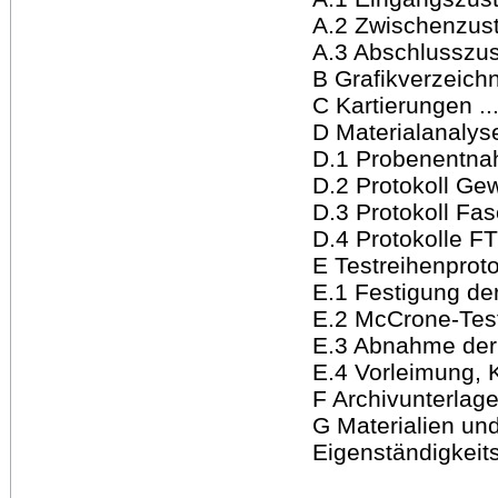
A.2 Zwischenzustand .
A.3 Abschlusszustand
B Grafikverzeichnis .
C Kartierungen .......
D Materialanalysen...
D.1 Probenentnahme .
D.2 Protokoll Gewe
D.3 Protokoll Fasera
D.4 Protokolle FTIR
E Testreihenprotokoll
E.1 Festigung der G
E.2 McCrone-Test ....
E.3 Abnahme der 
E.4 Vorleimung, Ki
F Archivunterlagen ..
G Materialien und B
Eigenständigkeitserk