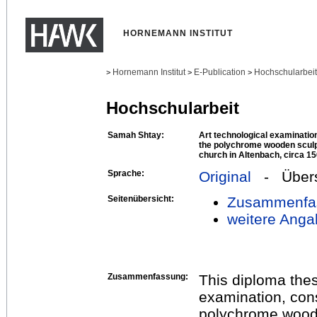
HORNEMANN INSTITUT
Hornemann Institut
E-Publication
Hochschularbei
>
>
>
Hochschularbeit
Samah Shtay:
Art technological examination
the polychrome wooden sculp
church in Altenbach, circa 15
Sprache:
Original
- Übers
Seitenübersicht:
Zusammenfa
weitere Anga
Zusammenfassung:
This diploma thes
examination, cons
polychrome woode