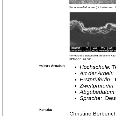
Panorama-Aufnahme (Lichtmikroskop He
Korrodiertes Zwischgold an einem Häu
REM-BSE, 20.000x
weitere Angaben:
Hochschule:
T
Art der Arbeit:
Erstprüfer/in:
P
Zweitprüfer/in
Abgabedatum
Sprache:
Deu
Kontakt:
Christine Berberic