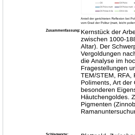
Anteil der gerichteten Reflexion bei P
vom Grad der Politur (matt, leicht polier
Zusammenfassung:
Kernstück der Arbe
zwischen 1000-1880
Altar). Der Schwer
Vergoldungen nach B
die Analyse im ho
Fragestellungen um
TEM/STEM, RFA, RB
Poliments, Art der
besonderen Eigens
Häutchengoldes. Z
Pigmenten (Zinnob
Ramanuntersuchun
Schlagworte: