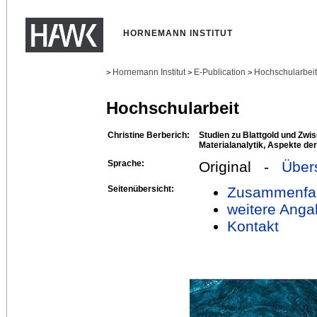
HORNEMANN INSTITUT
Hornemann Institut
E-Publication
Hochschularbei
>
>
>
Hochschularbeit
Christine Berberich:
Studien zu Blattgold und Zwis
Materialanalytik, Aspekte de
Sprache:
Original -
Über
Seitenübersicht:
Zusammenfa
weitere Anga
Kontakt