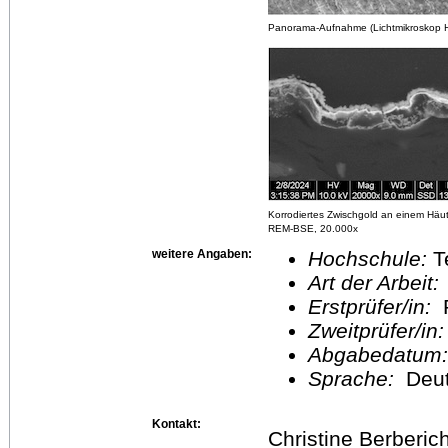
Panorama-Aufnahme (Lichtmikroskop He
Korrodiertes Zwischgold an einem Häu
REM-BSE, 20.000x
weitere Angaben:
Hochschule:
T
Art der Arbeit:
Erstprüfer/in:
P
Zweitprüfer/in
Abgabedatum
Sprache:
Deu
Kontakt:
Christine Berberic