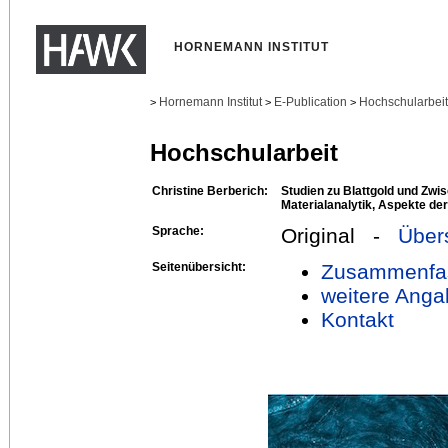
HORNEMANN INSTITUT
Hornemann Institut
E-Publication
Hochschularbei
>
>
>
Hochschularbeit
Christine Berberich:
Studien zu Blattgold und Zwis
Materialanalytik, Aspekte de
Sprache:
Original -
Über
Seitenübersicht:
Zusammenfa
weitere Anga
Kontakt