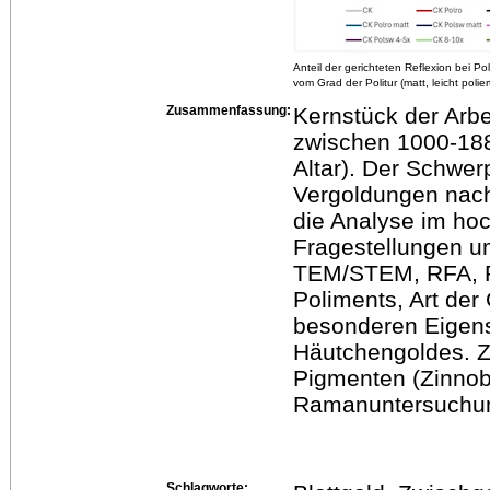
Anteil der gerichteten Reflexion bei P
vom Grad der Politur (matt, leicht polier
Zusammenfassung:
Kernstück der Arbe
zwischen 1000-1880
Altar). Der Schwer
Vergoldungen nach B
die Analyse im ho
Fragestellungen um
TEM/STEM, RFA, RB
Poliments, Art der
besonderen Eigens
Häutchengoldes. Z
Pigmenten (Zinnob
Ramanuntersuchun
Schlagworte: