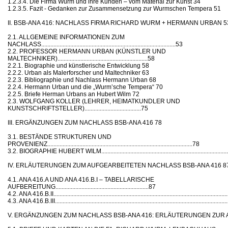
1.2.3.4. Die Firma Wurm und ihre Kunden – vom Material zur Kunst 34
1.2.3.5. Fazit - Gedanken zur Zusammensetzung zur Wurmschen Tempera 51
II. BSB-ANA 416: NACHLASS FIRMA RICHARD WURM + HERMANN URBAN 5
2.1. ALLGEMEINE INFORMATIONEN ZUM
NACHLASS........................................................................................53
2.2. PROFESSOR HERMANN URBAN (KÜNSTLER UND
MALTECHNIKER)...........................................................58
2.2.1. Biographie und künstlerische Entwicklung 58
2.2.2. Urban als Malerforscher und Maltechniker 63
2.2.3. Bibliographie und Nachlass Hermann Urban 68
2.2.4. Hermann Urban und die „Wurm’sche Tempera“ 70
2.2.5. Briefe Herman Urbans an Hubert Wilm 72
2.3. WOLFGANG KOLLER (LEHRER, HEIMATKUNDLER UND
KUNSTSCHRIFTSTELLER).....................................75
III. ERGÄNZUNGEN ZUM NACHLASS BSB-ANA 416 78
3.1. BESTÄNDE STRUKTUREN UND
PROVENIENZ...............................................................................................78
3.2. BIOGRAPHIE HUBERT WILM......................................................................................
IV. ERLÄUTERUNGEN ZUM AUFGEARBEITETEN NACHLASS BSB-ANA 416 8
4.1. ANA 416.A UND ANA 416.B.I – TABELLARISCHE
AUFBEREITUNG.............................................................87
4.2. ANA 416.B.II..................................................................................................................
4.3. ANA 416.B.III.................................................................................................................
V. ERGÄNZUNGEN ZUM NACHLASS BSB-ANA 416: ERLÄUTERUNGEN ZUR 