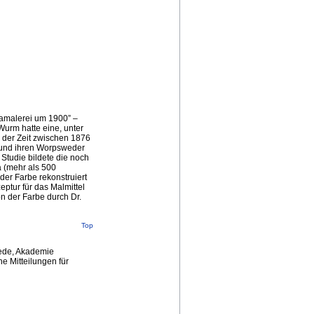
amalerei um 1900” –
urm hatte eine, unter
 der Zeit zwischen 1876
 und ihren Worpsweder
Studie bildete die noch
 (mehr als 500
der Farbe rekonstruiert
tur für das Malmittel
n der Farbe durch Dr.
Top
ede, Akademie
e Mitteilungen für