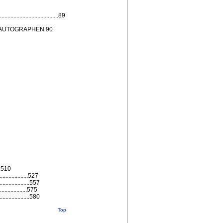
............................89
 AUTOGRAPHEN 90
...510
..............527
...............557
................575
...............580
Top