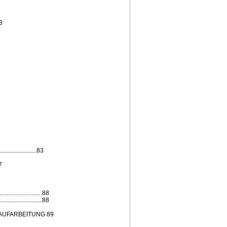
3
.....................83
7
............................88
............................88
AUFARBEITUNG 89