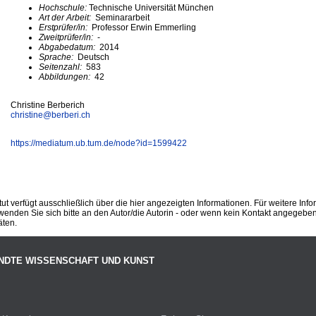
Hochschule:
Technische Universität München
Art der Arbeit:
Seminararbeit
Erstprüfer/in:
Professor Erwin Emmerling
Zweitprüfer/in:
-
Abgabedatum:
2014
Sprache:
Deutsch
Seitenzahl:
583
Abbildungen:
42
Christine Berberich
christine@
berberi.ch
https://mediatum.ub.tum.de/node?id=1599422
ut verfügt ausschließlich über die hier angezeigten Informationen. Für weitere Inf
enden Sie sich bitte an den Autor/die Autorin - oder wenn kein Kontakt angegeben i
äten.
NDTE WISSENSCHAFT UND KUNST