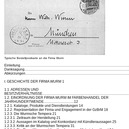
Typische Bestellpostkarte an die Firma Wurm
Einleitung...............................................................................................................................
Danksagung..........................................................................................................................
Abkürzungen.........................................................................................................................
I. GESCHICHTE DER FIRMA WURM 1
1.1. ADRESSEN UND
BESITZVERHÄLTNISSE...................................................................................................
1.2. EINORDNUNG DER FIRMA WURM IM FARBENHANDEL DER
JAHRHUNDERTWENDE...................................12
1.2.1. Kataloge, Produkte und Dienstleistungen 14
1.2.2. Repräsentation der Firma und Engagement in der GzBrM 18
1.2.3. Die Wurmsche Tempera 21
1.2.3.1. Zeitraum der Herstellung 21
1.2.3.2. Aussagen im Katalog und Konkordanz mit Künstleraussagen 25
1.2.3.3. Kritik an der Wurmschen Tempera 31