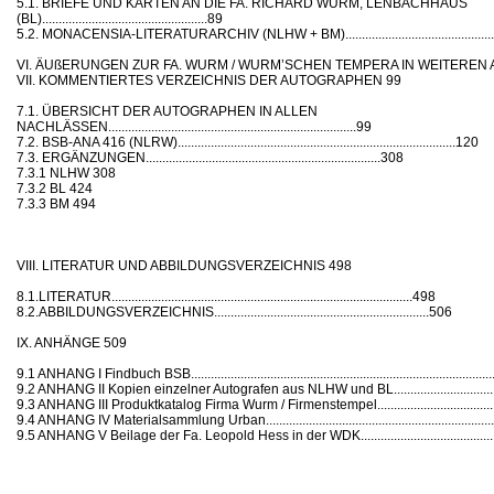
5.1. BRIEFE UND KARTEN AN DIE FA. RICHARD WURM, LENBACHHAUS
(BL)..................................................89
5.2. MONACENSIA-LITERATURARCHIV (NLHW + BM)........................................................
VI. ÄUßERUNGEN ZUR FA. WURM / WURM’SCHEN TEMPERA IN WEITEREN
VII. KOMMENTIERTES VERZEICHNIS DER AUTOGRAPHEN 99
7.1. ÜBERSICHT DER AUTOGRAPHEN IN ALLEN
NACHLÄSSEN...........................................................................99
7.2. BSB-ANA 416 (NLRW)....................................................................................120
7.3. ERGÄNZUNGEN.......................................................................308
7.3.1 NLHW 308
7.3.2 BL 424
7.3.3 BM 494
VIII. LITERATUR UND ABBILDUNGSVERZEICHNIS 498
8.1.LITERATUR...........................................................................................498
8.2.ABBILDUNGSVERZEICHNIS.................................................................506
IX. ANHÄNGE 509
9.1 ANHANG I Findbuch BSB.........................................................................................
9.2 ANHANG II Kopien einzelner Autografen aus NLHW und BL...................................
9.3 ANHANG III Produktkatalog Firma Wurm / Firmenstempel........................................
9.4 ANHANG IV Materialsammlung Urban.......................................................................
9.5 ANHANG V Beilage der Fa. Leopold Hess in der WDK.............................................