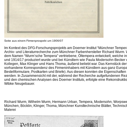
Seite aus einem Firmenprospekt um 1906/07
Im Kontext des DFG-Forschungsprojekts am Doerner Institut “Münchner Temper
Archiv- und Literaturrecherche zum Münchner Farbenhersteller Richard Wurm. W
dem Namen “Wurm’sche Tempera” vertriebene, Öltempera entwickelt, welche in
und 1914/17 produziert wurde und bei Künstlern wie Paula Modersohn-Becker
Kollegen, Max Klinger und Hans Thoma, äußerst beliebt war. Das Kernstück der 
vorhandene Korrespondenz des Firmeninhabers mit Künstlern aus ganz Europa
Bestellformulare, Postkarten und Briefe). Aus diesen konnten die Eigenschaften 
werden. In Zusammensicht mit der, während der Recherche aufgefundenen Rezep
und den chemischen Analysen des Doerner Instituts, erfolgte eine Rekonstruktio
Wibke Neugebauer.
Richard Wurm, Wilhelm Wurm, Hermann Urban, Tempera, Modersohn, Worpsw
München, Böcklin, Klinger, Thoma, Münchner Kunsttechnische Blätter, Technisch
Malerei