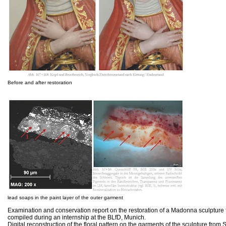
Before and after restoration
lead soaps in the paint layer of the outer garment
Examination and conservation report on the restoration of a Madonna sculpture
compiled during an internship at the BLfD, Munich.
Digital reconstruction of the floral pattern on the garments of the sculpture fro