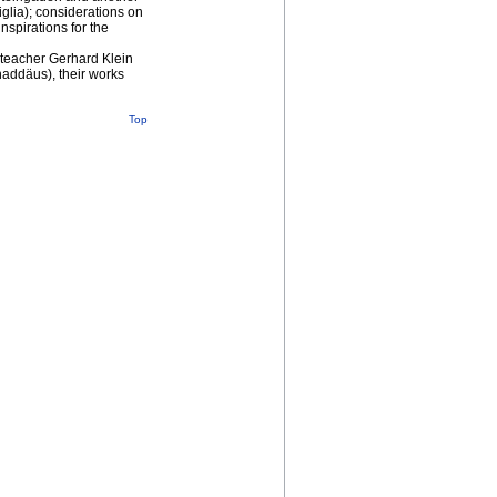
glia); considerations on
inspirations for the
r teacher Gerhard Klein
haddäus), their works
Top