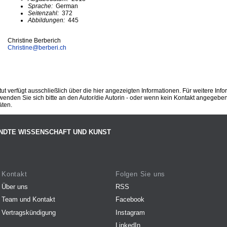
Sprache:
German
Seitenzahl:
372
Abbildungen:
445
Christine Berberich
Christine@
berberi.ch
ut verfügt ausschließlich über die hier angezeigten Informationen. Für weitere Inf
enden Sie sich bitte an den Autor/die Autorin - oder wenn kein Kontakt angegeben i
äten.
NDTE WISSENSCHAFT UND KUNST
Kontakt
Folgen Sie uns
Über uns
RSS
Team und Kontakt
Facebook
Vertragskündigung
Instagram
LinkedIn