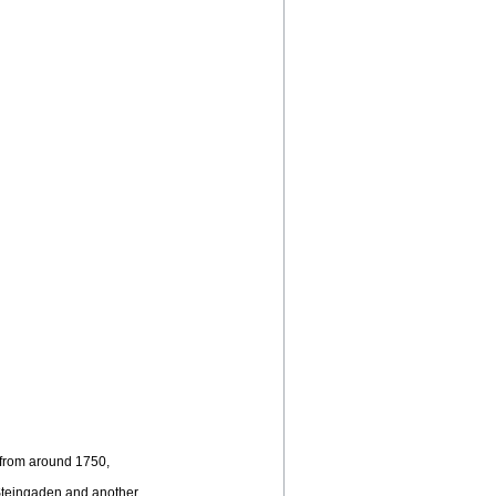
 from around 1750,
m Steingaden and another