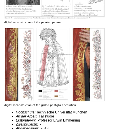
digital reconstruction of the painted pattern
digital reconstruction of the gilded pastiglia decoration
Hochschule:
Technische Universität München
Art der Arbeit:
Fallstudie
Erstprüfer/in:
Professor Erwin Emmerling
Zweitprüfer/in:
-
Abgabedatum:
2018