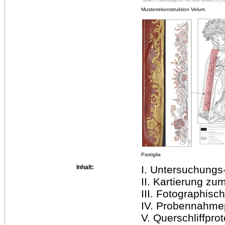
Musterrekonstruktion Velum
Pastiglia
Inhalt:
I. Untersuchungs-
II. Kartierung z
III. Fotographis
IV. Probennahmep
V. Querschliffprot