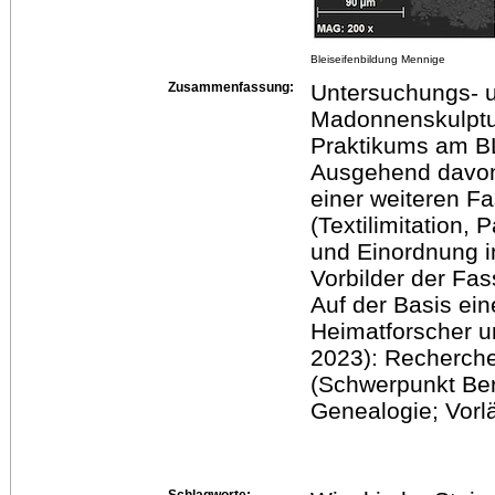
Bleiseifenbildung Mennige
Zusammenfassung:
Untersuchungs- u
Madonnenskulptur
Praktikums am B
Ausgehend davon:
einer weiteren 
(Textilimitation,
und Einordnung in
Vorbilder der Fa
Auf der Basis ein
Heimatforscher u
2023): Recherche
(Schwerpunkt Be
Genealogie; Vorl
Schlagworte: