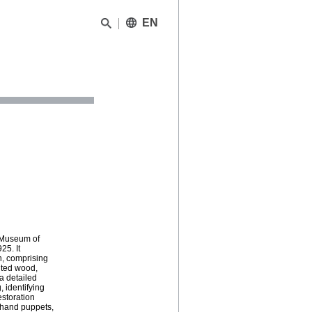
EN
e Museum of
25. It
on, comprising
nted wood,
 a detailed
 identifying
estoration
d hand puppets,