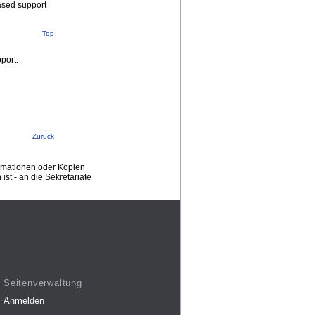
based support
Top
port.
Zurück
ormationen oder Kopien
st - an die Sekretariate
Seitenverwaltung
Anmelden