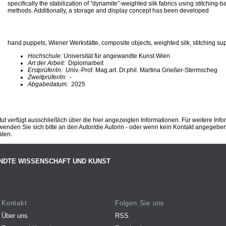
specifically the stabilization of “dynamite”-weighted silk fabrics using stitching-
methods. Additionally, a storage and display concept has been developed
hand puppets, Wiener Werkstätte, composite objects, weighted silk, stitching sup
Hochschule:
Universität für angewandte Kunst Wien
Art der Arbeit:
Diplomarbeit
Erstprüfer/in:
Univ.-Prof. Mag.art. Dr.phil. Martina Grießer-Stermscheg
Zweitprüfer/in:
-
Abgabedatum:
2025
ut verfügt ausschließlich über die hier angezeigten Informationen. Für weitere Inf
enden Sie sich bitte an den Autor/die Autorin - oder wenn kein Kontakt angegeben i
äten.
NDTE WISSENSCHAFT UND KUNST
Kontakt
Folgen Sie uns
Über uns
RSS