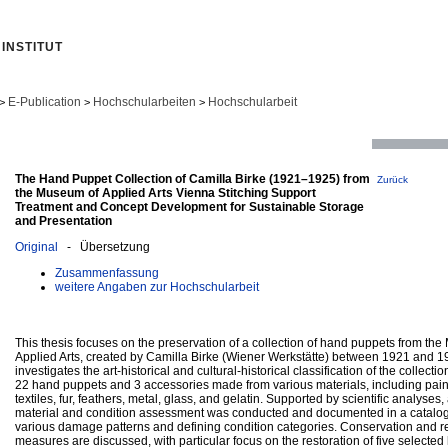
INSTITUT
E-Publication
Hochschularbeiten
Hochschularbeit
>
>
>
The Hand Puppet Collection of Camilla Birke (1921–1925) from
Zurück
the Museum of Applied Arts Vienna Stitching Support
Treatment and Concept Development for Sustainable Storage
and Presentation
Original
- Übersetzung
Zusammenfassung
weitere Angaben zur Hochschularbeit
This thesis focuses on the preservation of a collection of hand puppets from th
Applied Arts, created by Camilla Birke (Wiener Werkstätte) between 1921 and 19
investigates the art-historical and cultural-historical classification of the collecti
22 hand puppets and 3 accessories made from various materials, including pai
textiles, fur, feathers, metal, glass, and gelatin. Supported by scientific analyses,
material and condition assessment was conducted and documented in a catalog,
various damage patterns and defining condition categories. Conservation and r
measures are discussed, with particular focus on the restoration of five selecte