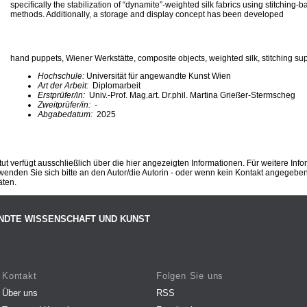
specifically the stabilization of “dynamite”-weighted silk fabrics using stitching-
methods. Additionally, a storage and display concept has been developed
hand puppets, Wiener Werkstätte, composite objects, weighted silk, stitching sup
Hochschule:
Universität für angewandte Kunst Wien
Art der Arbeit:
Diplomarbeit
Erstprüfer/in:
Univ.-Prof. Mag.art. Dr.phil. Martina Grießer-Stermscheg
Zweitprüfer/in:
-
Abgabedatum:
2025
ut verfügt ausschließlich über die hier angezeigten Informationen. Für weitere Inf
enden Sie sich bitte an den Autor/die Autorin - oder wenn kein Kontakt angegeben i
äten.
NDTE WISSENSCHAFT UND KUNST
Kontakt
Folgen Sie uns
Über uns
RSS