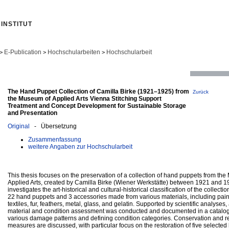
INSTITUT
E-Publication
Hochschularbeiten
Hochschularbeit
>
>
>
The Hand Puppet Collection of Camilla Birke (1921–1925) from
Zurück
the Museum of Applied Arts Vienna Stitching Support
Treatment and Concept Development for Sustainable Storage
and Presentation
Original
- Übersetzung
Zusammenfassung
weitere Angaben zur Hochschularbeit
This thesis focuses on the preservation of a collection of hand puppets from th
Applied Arts, created by Camilla Birke (Wiener Werkstätte) between 1921 and 19
investigates the art-historical and cultural-historical classification of the collecti
22 hand puppets and 3 accessories made from various materials, including pai
textiles, fur, feathers, metal, glass, and gelatin. Supported by scientific analyses,
material and condition assessment was conducted and documented in a catalog,
various damage patterns and defining condition categories. Conservation and r
measures are discussed, with particular focus on the restoration of five selecte