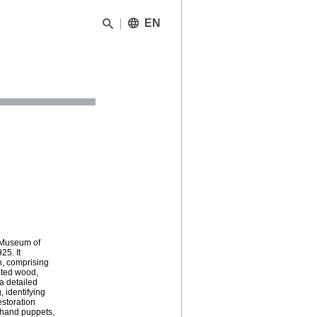
EN
e Museum of
25. It
on, comprising
nted wood,
 a detailed
 identifying
estoration
d hand puppets,