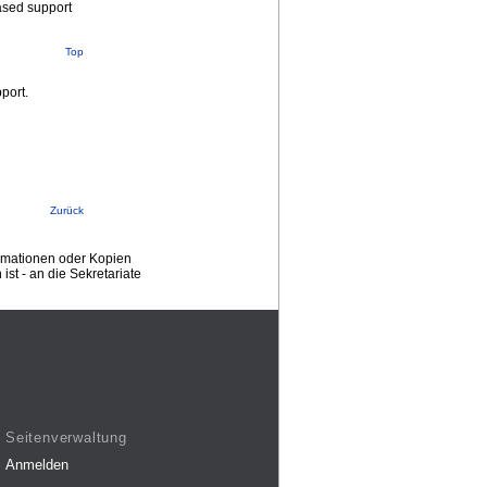
based support
Top
port.
Zurück
ormationen oder Kopien
st - an die Sekretariate
Seitenverwaltung
Anmelden