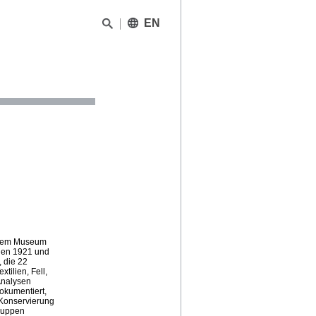
EN
 dem Museum
chen 1921 und
 die 22
tilien, Fell,
 Analysen
okumentiert,
 Konservierung
puppen