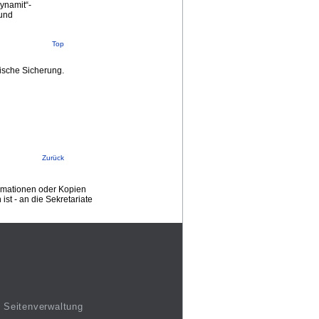
ynamit“-
 und
Top
ische Sicherung.
Zurück
ormationen oder Kopien
st - an die Sekretariate
Seitenverwaltung