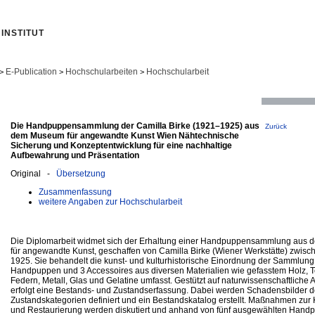
INSTITUT
E-Publication
Hochschularbeiten
Hochschularbeit
>
>
>
Die Handpuppensammlung der Camilla Birke (1921–1925) aus
Zurück
dem Museum für angewandte Kunst Wien Nähtechnische
Sicherung und Konzeptentwicklung für eine nachhaltige
Aufbewahrung und Präsentation
Original -
Übersetzung
Zusammenfassung
weitere Angaben zur Hochschularbeit
Die Diplomarbeit widmet sich der Erhaltung einer Handpuppensammlung aus
für angewandte Kunst, geschaffen von Camilla Birke (Wiener Werkstätte) zwis
1925. Sie behandelt die kunst- und kulturhistorische Einordnung der Sammlung,
Handpuppen und 3 Accessoires aus diversen Materialien wie gefasstem Holz, Tex
Federn, Metall, Glas und Gelatine umfasst. Gestützt auf naturwissenschaftliche
erfolgt eine Bestands- und Zustandserfassung. Dabei werden Schadensbilder d
Zustandskategorien definiert und ein Bestandskatalog erstellt. Maßnahmen zur
und Restaurierung werden diskutiert und anhand von fünf ausgewählten Hand