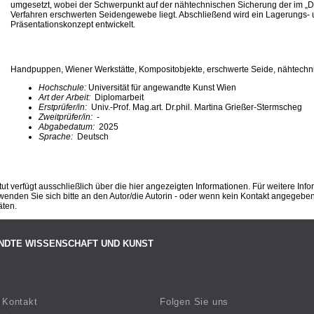
umgesetzt, wobei der Schwerpunkt auf der nähtechnischen Sicherung der im „D
Verfahren erschwerten Seidengewebe liegt. Abschließend wird ein Lagerungs-
Präsentationskonzept entwickelt.
Handpuppen, Wiener Werkstätte, Kompositobjekte, erschwerte Seide, nähtechn
Hochschule:
Universität für angewandte Kunst Wien
Art der Arbeit:
Diplomarbeit
Erstprüfer/in:
Univ.-Prof. Mag.art. Dr.phil. Martina Grießer-Stermscheg
Zweitprüfer/in:
-
Abgabedatum:
2025
Sprache:
Deutsch
ut verfügt ausschließlich über die hier angezeigten Informationen. Für weitere Inf
enden Sie sich bitte an den Autor/die Autorin - oder wenn kein Kontakt angegeben i
äten.
NDTE WISSENSCHAFT UND KUNST
Kontakt
Folgen Sie uns