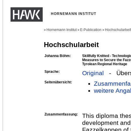
HORNEMANN INSTITUT
Hornemann Institut
E-Publication
Hochschularbei
>
>
>
Hochschularbeit
Johanna Böhm:
Skillfully Knitted - Technolog
Measures to Secure the Fazz
Tyrolean Regional Heritage
Sprache:
Original
- Übers
Seitenübersicht:
Zusammenfa
weitere Anga
Zusammenfassung:
This diploma thes
development and r
Fazzelkappen of 