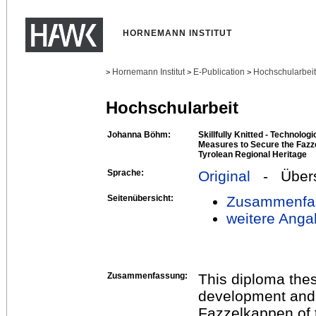
HORNEMANN INSTITUT
Hornemann Institut
E-Publication
Hochschularbei
>
>
>
Hochschularbeit
Johanna Böhm:
Skillfully Knitted - Technolog
Measures to Secure the Fazz
Tyrolean Regional Heritage
Sprache:
Original
- Übers
Seitenübersicht:
Zusammenfa
weitere Anga
Zusammenfassung:
This diploma thes
development and r
Fazzelkappen of 