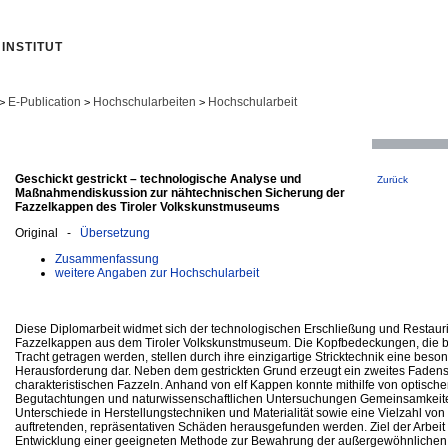
INSTITUT
E-Publication
Hochschularbeiten
Hochschularbeit
>
>
>
Geschickt gestrickt – technologische Analyse und
Zurück
Maßnahmendiskussion zur nähtechnischen Sicherung der
Fazzelkappen des Tiroler Volkskunstmuseums
Original -
Übersetzung
Zusammenfassung
weitere Angaben zur Hochschularbeit
Diese Diplomarbeit widmet sich der technologischen Erschließung und Restaur
Fazzelkappen aus dem Tiroler Volkskunstmuseum. Die Kopfbedeckungen, die bi
Tracht getragen werden, stellen durch ihre einzigartige Stricktechnik eine beso
Herausforderung dar. Neben dem gestrickten Grund erzeugt ein zweites Faden
charakteristischen Fazzeln. Anhand von elf Kappen konnte mithilfe von optisch
Begutachtungen und naturwissenschaftlichen Untersuchungen Gemeinsamkeit
Unterschiede in Herstellungstechniken und Materialität sowie eine Vielzahl vo
auftretenden, repräsentativen Schäden herausgefunden werden. Ziel der Arbeit i
Entwicklung einer geeigneten Methode zur Bewahrung der außergewöhnlichen