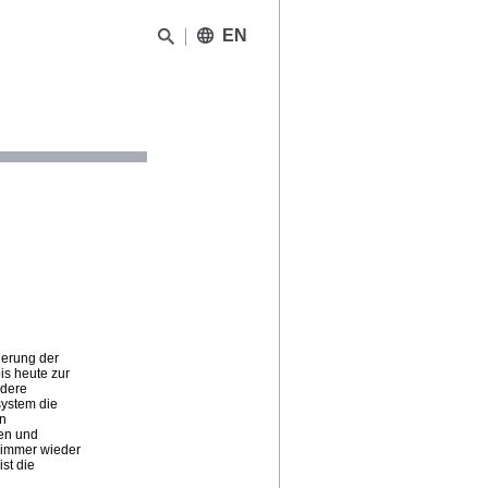
EN
ierung der
s heute zur
ndere
system die
en
en und
n immer wieder
st die