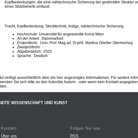
Kopfbedeckungen, die eine nähtechnische Sicherung der gestrickten Struktur u
eines Stützbehelfs umfasst.
Tracht, Kopfbedeckung, Stricktechnik, Indigo, nähtechnische Sicherung
Hochschule:
Universität für angewandte Kunst Wien
Art der Arbeit:
Diplomarbeit
Erstprüfer/in:
Univ.-Prof. Mag.art. Dr.phil. Martina Grießer-Stermscheg
Zweitprüfer/in:
-
Abgabedatum:
2025
Sprache:
Deutsch
ut verfügt ausschließlich über die hier angezeigten Informationen. Für weitere Inf
enden Sie sich bitte an den Autor/die Autorin - oder wenn kein Kontakt angegeben i
äten.
NDTE WISSENSCHAFT UND KUNST
Kontakt
Folgen Sie uns
Über uns
RSS