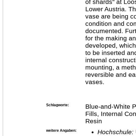
of shards" at Loo
Lower Austria. Th
vase are being c
condition and com
documented. Fur
for the making an
developed, which
to be inserted an
internal construc
mounting, a metho
reversible and eas
vases.
Schlagworte:
Blue-and-White P
Fills, Internal C
Resin
weitere Angaben:
Hochschule: