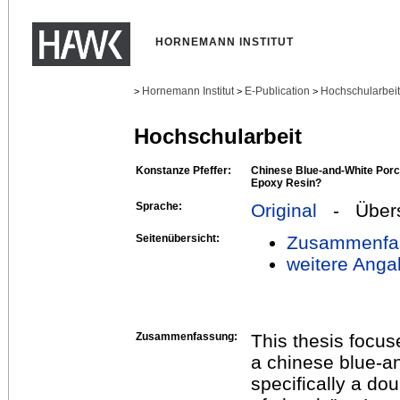
HORNEMANN INSTITUT
Hornemann Institut
E-Publication
Hochschularbei
>
>
>
Hochschularbeit
Konstanze Pfeffer:
Chinese Blue-and-White Porce
Epoxy Resin?
Sprache:
Original
- Übers
Seitenübersicht:
Zusammenfa
weitere Anga
Zusammenfassung:
This thesis focus
a chinese blue-an
specifically a do