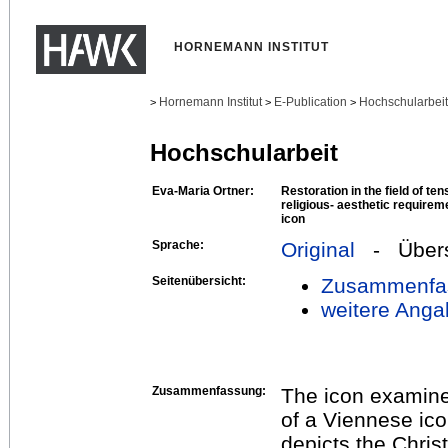
HORNEMANN INSTITUT
Hornemann Institut
E-Publication
Hochschularbei
>
>
>
Hochschularbeit
Eva-Maria Ortner:
Restoration in the field of t
religious- aesthetic requirem
icon
Sprache:
Original
- Übers
Seitenübersicht:
Zusammenfa
weitere Anga
Zusammenfassung:
The icon examined
of a Viennese ic
depicts the Christ