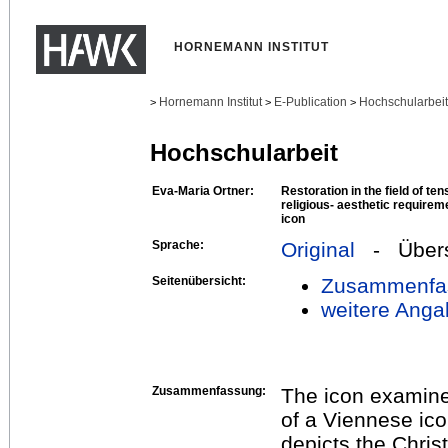
HORNEMANN INSTITUT
Hornemann Institut
E-Publication
Hochschularbei
>
>
>
Hochschularbeit
Eva-Maria Ortner:
Restoration in the field of t
religious- aesthetic requirem
icon
Sprache:
Original
- Übers
Seitenübersicht:
Zusammenfa
weitere Anga
Zusammenfassung:
The icon examined
of a Viennese ic
depicts the Christ