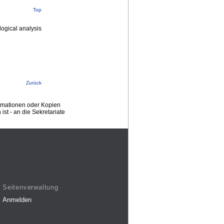
Top
logical analysis
Zurück
ormationen oder Kopien
st - an die Sekretariate
Seitenverwaltung
Anmelden