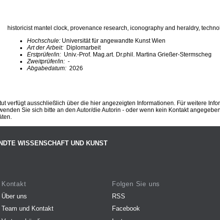
historicist mantel clock, provenance research, iconography and heraldry, techno
Hochschule:
Universität für angewandte Kunst Wien
Art der Arbeit:
Diplomarbeit
Erstprüfer/in:
Univ.-Prof. Mag.art. Dr.phil. Martina Grießer-Stermscheg
Zweitprüfer/in:
-
Abgabedatum:
2026
ut verfügt ausschließlich über die hier angezeigten Informationen. Für weitere Inf
enden Sie sich bitte an den Autor/die Autorin - oder wenn kein Kontakt angegeben i
äten.
NDTE WISSENSCHAFT UND KUNST
Kontakt
Folgen Sie uns
Über uns
RSS
Team und Kontakt
Facebook