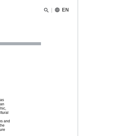
EN
has
 an
hic,
ltural
rms and
the
ture