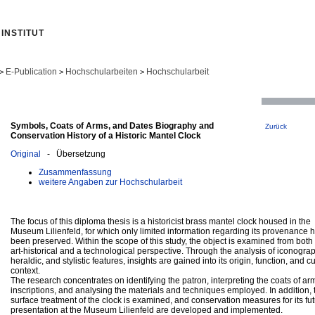
INSTITUT
E-Publication
Hochschularbeiten
Hochschularbeit
>
>
>
Symbols, Coats of Arms, and Dates Biography and
Zurück
Conservation History of a Historic Mantel Clock
Original
- Übersetzung
Zusammenfassung
weitere Angaben zur Hochschularbeit
The focus of this diploma thesis is a historicist brass mantel clock housed in the
Museum Lilienfeld, for which only limited information regarding its provenance 
been preserved. Within the scope of this study, the object is examined from both
art-historical and a technological perspective. Through the analysis of iconograp
heraldic, and stylistic features, insights are gained into its origin, function, and cu
context.
The research concentrates on identifying the patron, interpreting the coats of a
inscriptions, and analysing the materials and techniques employed. In addition, 
surface treatment of the clock is examined, and conservation measures for its fu
presentation at the Museum Lilienfeld are developed and implemented.