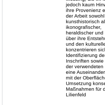
jedoch kaum Hin
ihre Provenienz 
der Arbeit sowohl
kunsthistorisch 
ikonografischer,
heraldischer und 
über ihre Entste
und den kulturel
konzentrieren sic
Identifizierung d
Inschriften sowie
der verwendeten 
eine Auseinande
mit der Oberfläc
Umsetzung konse
Maßnahmen für d
Lilienfeld