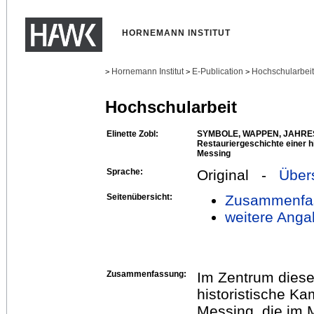
HORNEMANN INSTITUT
Hornemann Institut
E-Publication
Hochschularbei
>
>
>
Hochschularbeit
Elinette Zobl:
SYMBOLE, WAPPEN, JAHRES
Restauriergeschichte einer h
Messing
Sprache:
Original -
Über
Seitenübersicht:
Zusammenfa
weitere Anga
Zusammenfassung:
Im Zentrum diese
historistische Ka
Messing, die im 