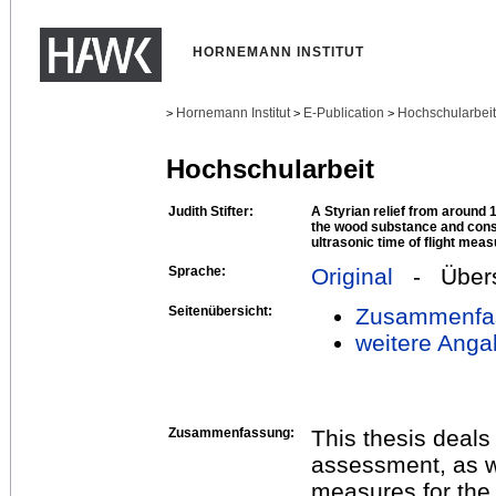
HORNEMANN INSTITUT
Hornemann Institut
E-Publication
Hochschularbei
>
>
>
Hochschularbeit
Judith Stifter:
A Styrian relief from around 1
the wood substance and cons
ultrasonic time of flight me
Sprache:
Original
- Übers
Seitenübersicht:
Zusammenfa
weitere Anga
Zusammenfassung:
This thesis deals
assessment, as w
measures for the 