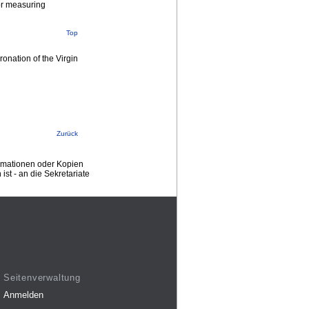
for measuring
Top
onation of the Virgin
Zurück
ormationen oder Kopien
st - an die Sekretariate
Seitenverwaltung
Anmelden