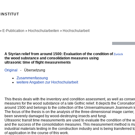
INSTITUT
E-Publication
Hochschularbeiten
Hochschularbeit
>
>
>
A Styrian relief from around 1500: Evaluation of the condition of
Zurück
the wood substance and consolidation measures using
ultrasonic time of flight measurements
Original
- Übersetzung
Zusammenfassung
weitere Angaben zur Hochschularbeit
This thesis deals with the inventory and condition assessment, as well as conse
measures for the wood substance of a late Gothic relief. It depicts the Coronatio
around 1500 and belongs to the collection of the Universalmuseum Joanneum i
The focus of the thesis is on the analysis of the three-dimensional image carrier
been severely damaged by wood-destroying insects and fungi.
Ultrasonic transit time measurements are used to evaluate the condition of the
and the success of the consolidation measures. This measurement method is ma
industrial materials testing in the construction industry and is being transferred t
of application in the course of this work.