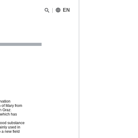
EN
rvation
n of Mary from
n Graz.
, which has
 wood substance
inly used in
o a new field