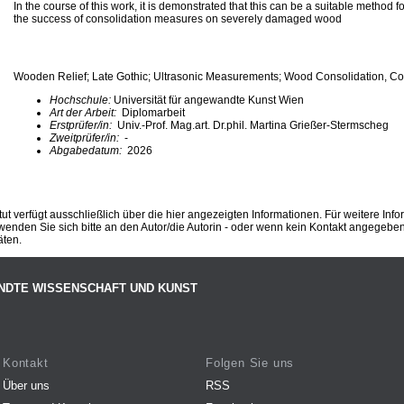
In the course of this work, it is demonstrated that this can be a suitable method 
the success of consolidation measures on severely damaged wood
Wooden Relief; Late Gothic; Ultrasonic Measurements; Wood Consolidation, Cor
Hochschule:
Universität für angewandte Kunst Wien
Art der Arbeit:
Diplomarbeit
Erstprüfer/in:
Univ.-Prof. Mag.art. Dr.phil. Martina Grießer-Stermscheg
Zweitprüfer/in:
-
Abgabedatum:
2026
ut verfügt ausschließlich über die hier angezeigten Informationen. Für weitere Inf
enden Sie sich bitte an den Autor/die Autorin - oder wenn kein Kontakt angegeben i
äten.
NDTE WISSENSCHAFT UND KUNST
Kontakt
Folgen Sie uns
Über uns
RSS