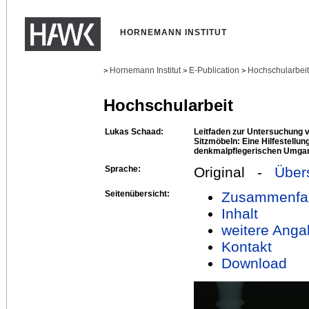
HORNEMANN INSTITUT
Hornemann Institut
E-Publication
Hochschularbei
>
>
>
Hochschularbeit
Lukas Schaad:
Leitfaden zur Untersuchung 
Sitzmöbeln: Eine Hilfestellu
denkmalpflegerischen Umgang
Sprache:
Original -
Über
Seitenübersicht:
Zusammenfa
Inhalt
weitere Anga
Kontakt
Download