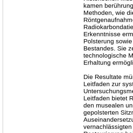
kamen berührungs
Methoden, wie di
Röntgenaufnahme
Radiokarbondati
Erkenntnisse erm
Polsterung sowie
Bestandes. Sie ze
technologische M
Erhaltung ermögl
Die Resultate mü
Leitfaden zur sy
Untersuchungsmet
Leitfaden bietet 
den musealen un
gepolsterten Sitz
Auseinandersetzu
vernachlässigten