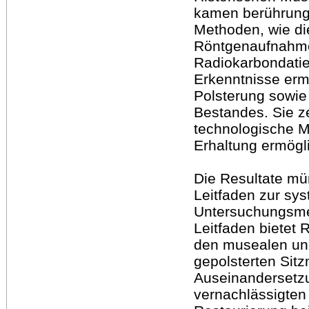
kamen berührungs
Methoden, wie di
Röntgenaufnahme
Radiokarbondati
Erkenntnisse erm
Polsterung sowie
Bestandes. Sie ze
technologische M
Erhaltung ermögl
Die Resultate mü
Leitfaden zur sy
Untersuchungsmet
Leitfaden bietet 
den musealen un
gepolsterten Sitz
Auseinandersetzu
vernachlässigten