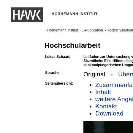
HORNEMANN INSTITUT
Hornemann Institut
E-Publication
Hochschularbei
>
>
>
Hochschularbeit
Lukas Schaad:
Leitfaden zur Untersuchung 
Sitzmöbeln: Eine Hilfestellu
denkmalpflegerischen Umgang
Sprache:
Original -
Über
Seitenübersicht:
Zusammenfa
Inhalt
weitere Anga
Kontakt
Download