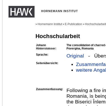
HORNEMANN INSTITUT
Hornemann Institut
E-Publication
Hochschularbei
>
>
>
Hochschularbeit
Johann
The consolidation of charred 
Hinterstoisser:
Povergina, Romania
Sprache:
Original
- Übers
Seitenübersicht:
Zusammenfa
weitere Anga
Zusammenfassung:
Following a fire 
Romania, is being
the Biserici Înle