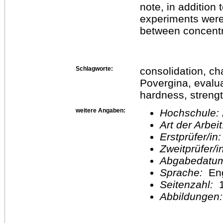
note, in addition 
experiments were 
between concentra
Schlagworte:
consolidation, c
Povergina, evalua
hardness, streng
weitere Angaben:
Hochschule:
Art der Arbei
Erstprüfer/in
Zweitprüfer/
Abgabedatu
Sprache:
En
Seitenzahl:
1
Abbildungen