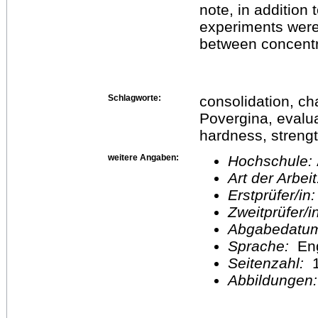
note, in addition 
experiments were 
between concentra
Schlagworte:
consolidation, c
Povergina, evalua
hardness, streng
weitere Angaben:
Hochschule:
Art der Arbei
Erstprüfer/in
Zweitprüfer/
Abgabedatu
Sprache:
En
Seitenzahl:
1
Abbildungen