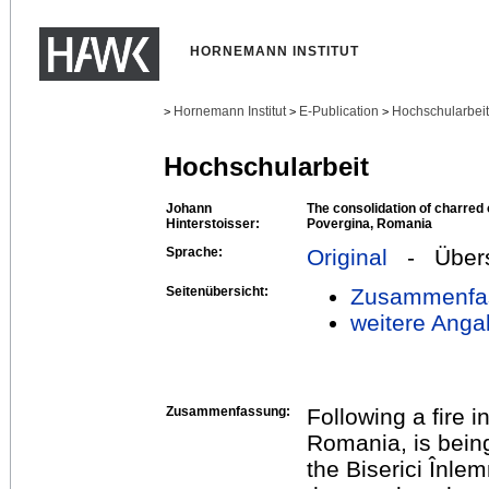
HORNEMANN INSTITUT
Hornemann Institut
E-Publication
Hochschularbei
>
>
>
Hochschularbeit
Johann
The consolidation of charred 
Hinterstoisser:
Povergina, Romania
Sprache:
Original
- Übers
Seitenübersicht:
Zusammenfa
weitere Anga
Zusammenfassung:
Following a fire 
Romania, is being
the Biserici Înle