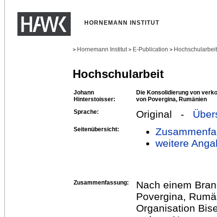
HORNEMANN INSTITUT
Hornemann Institut
E-Publication
Hochschularbei
>
>
>
Hochschularbeit
Johann
Die Konsolidierung von verko
Hinterstoisser:
von Povergina, Rumänien
Sprache:
Original -
Über
Seitenübersicht:
Zusammenfa
weitere Anga
Zusammenfassung:
Nach einem Brand
Povergina, Rumän
Organisation Bise