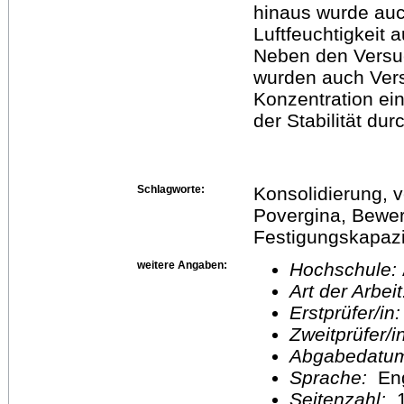
hinaus wurde auc
Luftfeuchtigkeit a
Neben den Versuc
wurden auch Ve
Konzentration ei
der Stabilität dur
Schlagworte:
Konsolidierung, v
Povergina, Bewert
Festigungskapazi
weitere Angaben:
Hochschule:
Art der Arbei
Erstprüfer/in
Zweitprüfer/
Abgabedatu
Sprache:
En
Seitenzahl:
1