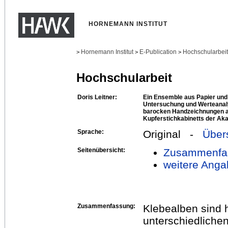
HORNEMANN INSTITUT
Hornemann Institut
E-Publication
Hochschularbei
>
>
>
Hochschularbeit
Doris Leitner:
Ein Ensemble aus Papier und
Untersuchung und Werteanal
barocken Handzeichnungen 
Kupferstichkabinetts der Ak
Sprache:
Original -
Über
Seitenübersicht:
Zusammenfa
weitere Anga
Zusammenfassung:
Klebealben sind
unterschiedliche