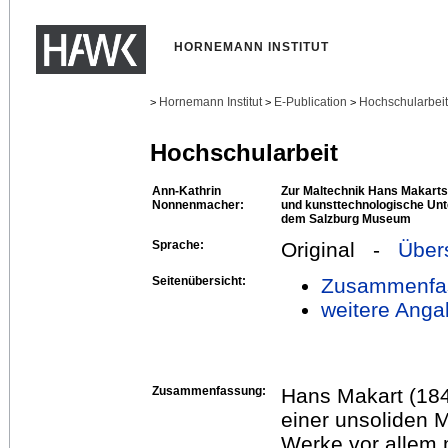
HORNEMANN INSTITUT
Hornemann Institut
E-Publication
Hochschularbei
>
>
>
Hochschularbeit
Ann-Kathrin
Zur Maltechnik Hans Makart
Nonnenmacher:
und kunsttechnologische Un
dem Salzburg Museum
Sprache:
Original -
Über
Seitenübersicht:
Zusammenfa
weitere Anga
Zusammenfassung:
Hans Makart (1840
einer unsoliden 
Werke vor allem m