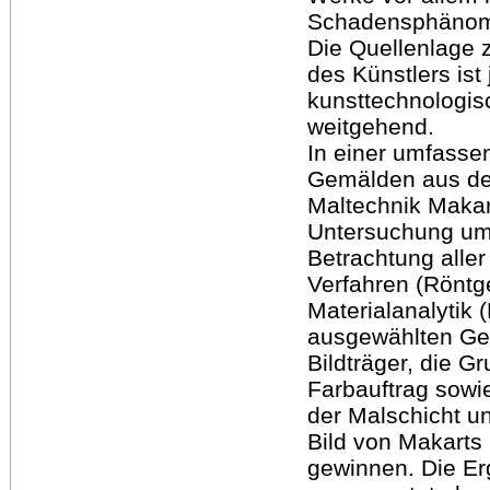
Schadensphänome
Die Quellenlage 
des Künstlers ist
kunsttechnologis
weitgehend.
In einer umfass
Gemälden aus de
Maltechnik Makar
Untersuchung um
Betrachtung alle
Verfahren (Röntg
Materialanalytik
ausgewählten Ge
Bildträger, die G
Farbauftrag sowi
der Malschicht un
Bild von Makarts
gewinnen. Die Er