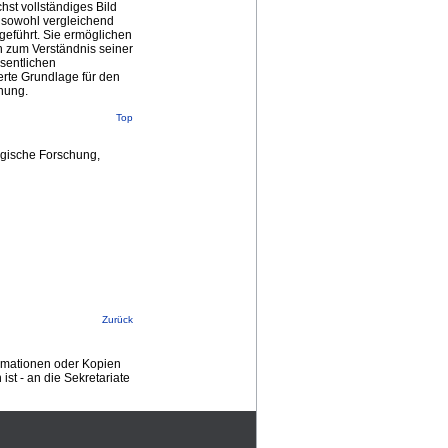
st vollständiges Bild
 sowohl vergleichend
geführt. Sie ermöglichen
h zum Verständnis seiner
sentlichen
erte Grundlage für den
hung.
Top
ogische Forschung,
Zurück
ormationen oder Kopien
st - an die Sekretariate