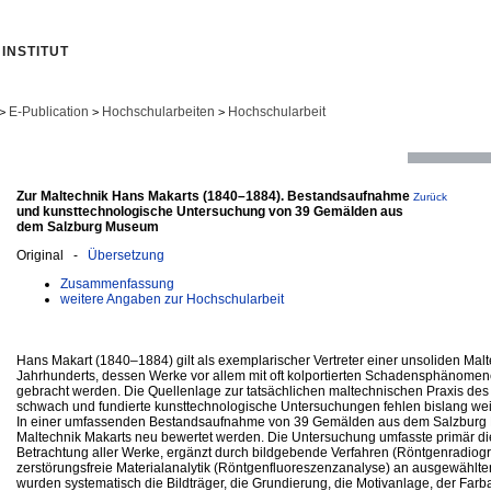
INSTITUT
E-Publication
Hochschularbeiten
Hochschularbeit
>
>
>
Zur Maltechnik Hans Makarts (1840–1884). Bestandsaufnahme
Zurück
und kunsttechnologische Untersuchung von 39 Gemälden aus
dem Salzburg Museum
Original -
Übersetzung
Zusammenfassung
weitere Angaben zur Hochschularbeit
Hans Makart (1840–1884) gilt als exemplarischer Vertreter einer unsoliden Malt
Jahrhunderts, dessen Werke vor allem mit oft kolportierten Schadensphänomen
gebracht werden. Die Quellenlage zur tatsächlichen maltechnischen Praxis des 
schwach und fundierte kunsttechnologische Untersuchungen fehlen bislang we
In einer umfassenden Bestandsaufnahme von 39 Gemälden aus dem Salzburg
Maltechnik Makarts neu bewertet werden. Die Untersuchung umfasste primär d
Betrachtung aller Werke, ergänzt durch bildgebende Verfahren (Röntgenradiog
zerstörungsfreie Materialanalytik (Röntgenfluoreszenzanalyse) an ausgewähl
wurden systematisch die Bildträger, die Grundierung, die Motivanlage, der Farb