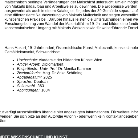
maltechnisch bedingte Veränderungen der Malschicht untersucht, um ein möglich
von Makarts Bildaufbau und Arbeitsweise zu gewinnen. Die Ergebnisse werden
ausgewertet als auch in einem Katalogteil für jedes der 39 Gemälde separat auf
eine differenzierte Neubewertung von Makarts Maltechnik und tragen wesentlic
künstlerischen Praxis bei. Darüber hinaus leisten die Untersuchungen einen we
Forschungsbeitrag zum Wandel der Materialität im 19. Jh. und bilden eine fundi
konservatorischen Umgang mit Makarts Werken sowie für weiterführende Forsc
Hans Makart, 19. Jahrhundert, Österreichische Kunst, Maltechnik, kunsttechnol
Gemäldekonvolut, Schwundrisse
Hochschule:
Akademie der bildenden Künste Wien
Art der Arbeit:
Diplomarbeit
Erstprüfer/in:
Univ.-Prof. Dr. Monika Kammer
Zweitprüfer/in:
Mag. Dr. Anke Schäning
Abgabedatum:
2025
Sprache:
Deutsch
Seitenzahl:
363
Abbildungen:
1034
ut verfügt ausschließlich über die hier angezeigten Informationen. Für weitere Inf
enden Sie sich bitte an den Autor/die Autorin - oder wenn kein Kontakt angegeben i
äten.
NDTE WISSENSCHAFT UND KUNST