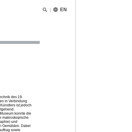
EN
echnik des 19.
en in Verbindung
Künstlers ist jedoch
itgehend.
 Museum konnte die
ie makroskopische
raphie) und
ten Gemälden. Dabei
auftrag sowie