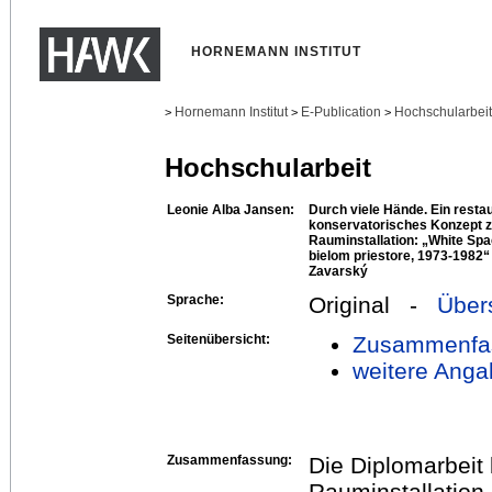
HORNEMANN INSTITUT
Hornemann Institut
E-Publication
Hochschularbei
>
>
>
Hochschularbeit
Leonie Alba Jansen:
Durch viele Hände. Ein resta
konservatorisches Konzept zu
Rauminstallation: „White Spac
bielom priestore, 1973-1982“ 
Zavarský
Sprache:
Original -
Über
Seitenübersicht:
Zusammenfa
weitere Anga
Zusammenfassung:
Die Diplomarbeit 
Rauminstallation