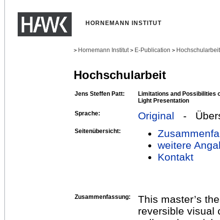
HORNEMANN INSTITUT
Hornemann Institut
E-Publication
Hochschularbei
>
>
>
Hochschularbeit
Jens Steffen Patt:
Limitations and Possibilities
Light Presentation
Sprache:
Original
- Übers
Seitenübersicht:
Zusammenfa
weitere Anga
Kontakt
Zusammenfassung:
This master’s thes
reversible visual