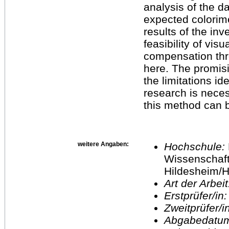
analysis of the d
expected colorime
results of the in
feasibility of visu
compensation thr
here. The promisi
the limitations id
research is nece
this method can 
weitere Angaben:
Hochschule:
Wissenschaft
Hildesheim/H
Art der Arbei
Erstprüfer/in
Zweitprüfer/
Abgabedatu