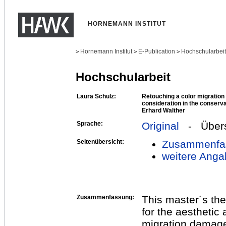
HORNEMANN INSTITUT
Hornemann Institut
E-Publication
Hochschularbei
>
>
>
Hochschularbeit
Laura Schulz:
Retouching a color migration 
consideration in the conserva
Erhard Walther
Sprache:
Original
- Übers
Seitenübersicht:
Zusammenfa
weitere Anga
Zusammenfassung:
This master´s the
for the aesthetic
migration damage 