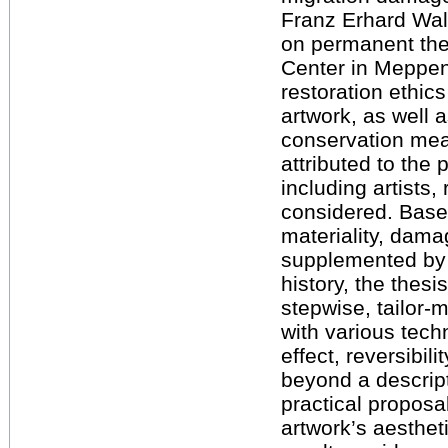
Franz Erhard Walt
on permanent the
Center in Meppen.
restoration ethics
artwork, as well a
conservation mea
attributed to the
including artists
considered. Base
materiality, damag
supplemented by a
history, the thesi
stepwise, tailor-
with various tech
effect, reversibil
beyond a descript
practical proposal
artwork’s aestheti