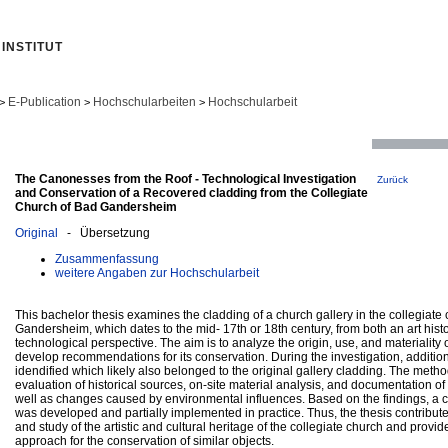
INSTITUT
E-Publication
Hochschularbeiten
Hochschularbeit
>
>
>
The Canonesses from the Roof - Technological Investigation
Zurück
and Conservation of a Recovered cladding from the Collegiate
Church of Bad Gandersheim
Original
- Übersetzung
Zusammenfassung
weitere Angaben zur Hochschularbeit
This bachelor thesis examines the cladding of a church gallery in the collegiate
Gandersheim, which dates to the mid- 17th or 18th century, from both an art histo
technological perspective. The aim is to analyze the origin, use, and materiality 
develop recommendations for its conservation. During the investigation, addit
idendified which likely also belonged to the original gallery cladding. The meth
evaluation of historical sources, on-site material analysis, and documentation of
well as changes caused by environmental influences. Based on the findings, a 
was developed and partially implemented in practice. Thus, the thesis contribut
and study of the artistic and cultural heritage of the collegiate church and prov
approach for the conservation of similar objects.