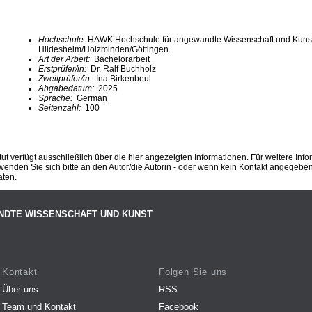
Hochschule:
HAWK Hochschule für angewandte Wissenschaft und Kuns
Hildesheim/Holzminden/Göttingen
Art der Arbeit:
Bachelorarbeit
Erstprüfer/in:
Dr. Ralf Buchholz
Zweitprüfer/in:
Ina Birkenbeul
Abgabedatum:
2025
Sprache:
German
Seitenzahl:
100
ut verfügt ausschließlich über die hier angezeigten Informationen. Für weitere Inf
enden Sie sich bitte an den Autor/die Autorin - oder wenn kein Kontakt angegeben i
äten.
NDTE WISSENSCHAFT UND KUNST
Kontakt
Folgen Sie uns
Über uns
RSS
Team und Kontakt
Facebook