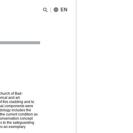
EN
 church of Bad-
rical and art
of this cladding and to
ional components were
odology includes the
 the current condition as
conservation concept
es to the safeguarding
ides an exemplary