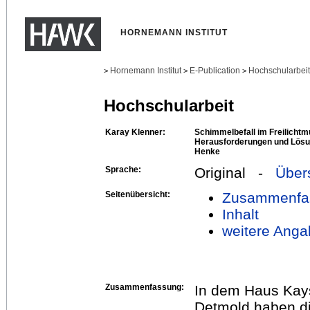
HORNEMANN INSTITUT
Hornemann Institut
E-Publication
Hochschularbei
>
>
>
Hochschularbeit
Karay Klenner:
Schimmelbefall im Freilicht
Herausforderungen und Lösu
Henke
Sprache:
Original -
Über
Seitenübersicht:
Zusammenfa
Inhalt
weitere Anga
Zusammenfassung:
In dem Haus Kay
Detmold haben di