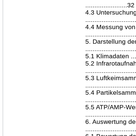
.......................32
4.3 Untersuchung
..........................
4.4 Messung vo
..........................
5. Darstellung de
..........................
5.1 Klimadaten .........
5.2 Infrarotaufn
..........................
5.3 Luftkeimsam
..........................
5.4 Partikelsamm
..........................
5.5 ATP/AMP-We
..........................
6. Auswertung de
..........................