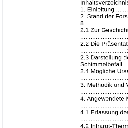
Inhaltsverzeichnis .....
1. Einleitung ...........
2. Stand der Forschung 
8
2.1 Zur Geschich
..........................
2.2 Die Präsenta
..........................
2.3 Darstellung 
Schimmelbefall.......
2.4 Mögliche Urs
..........................
3. Methodik und
..........................
4. Angewendete 
..........................
4.1 Erfassung d
..........................
4.2 Infrarot-The