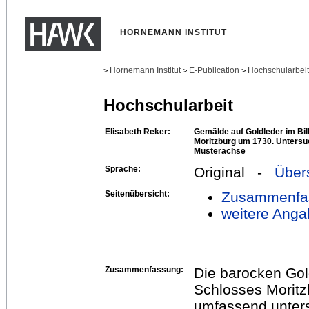
HORNEMANN INSTITUT
Hornemann Institut
E-Publication
Hochschularbei
>
>
>
Hochschularbeit
Elisabeth Reker:
Gemälde auf Goldleder im Bil
Moritzburg um 1730. Unters
Musterachse
Sprache:
Original -
Über
Seitenübersicht:
Zusammenfa
weitere Anga
Zusammenfassung:
Die barocken Gol
Schlosses Moritz
umfassend unters