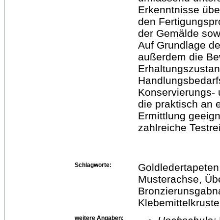
Erkenntnisse übe
den Fertigungspr
der Gemälde sowi
Auf Grundlage de
außerdem die Bew
Erhaltungszustan
Handlungsbedarfs
Konservierungs- 
die praktisch an
Ermittlung geeig
zahlreiche Testre
Schlagworte:
Goldledertapeten
Musterachse, Ü
Bronzierunsgabn
Klebemittelkrust
weitere Angaben: