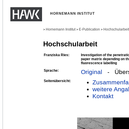
HORNEMANN INSTITUT
Hornemann Institut
E-Publication
Hochschularbei
>
>
>
Hochschularbeit
Franziska Ries:
Investigation of the penetrati
paper matrix depending on th
fluorescence labelling
Sprache:
Original
- Übers
Seitenübersicht:
Zusammenfa
weitere Anga
Kontakt