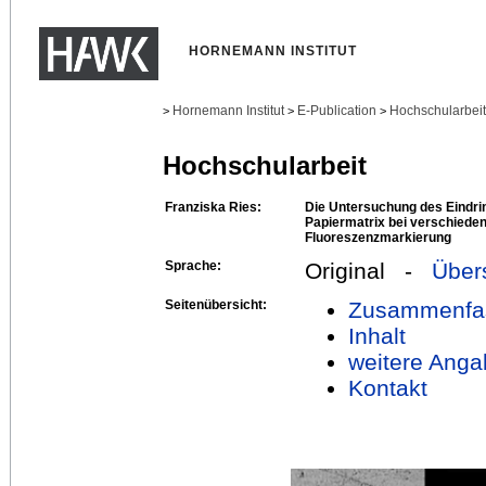
HORNEMANN INSTITUT
Hornemann Institut
E-Publication
Hochschularbei
>
>
>
Hochschularbeit
Franziska Ries:
Die Untersuchung des Eindrin
Papiermatrix bei verschiede
Fluoreszenzmarkierung
Sprache:
Original -
Über
Seitenübersicht:
Zusammenfa
Inhalt
weitere Anga
Kontakt