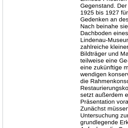
Gegenstand. Der f
1925 bis 1927 für
Gedenken an dess
Nach beinahe si
Dachboden eines 
Lindenau-Museum 
zahlreiche klein
Bildträger und Ma
teilweise eine Ge
eine zukünftige m
wendigen konser
die Rahmenkonsol
Restaurierungskon
setzt außerdem e
Präsentation vor
Zunächst müssen
Untersuchung zur
grundlegende Erke