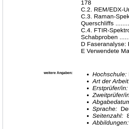
178
C.2. REM/EDX-Unt
C.3. Raman-Spek
Querschliffs ...........
C.4. FTIR-Spektr
Schabproben ..........
D Faseranalyse: R
E Verwendete Mater
weitere Angaben:
Hochschule:
Art der Arbei
Erstprüfer/in
Zweitprüfer/
Abgabedatu
Sprache:
De
Seitenzahl:
Abbildungen