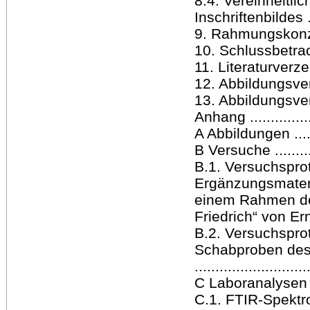
8.4. Vereinheitl
Inschriftenbildes ....
9. Rahmungskonzept .
10. Schlussbetrach
11. Literaturverzeich
12. Abbildungsverze
13. Abbildungsverz
Anhang .................
A Abbildungen ........
B Versuche ...........
B.1. Versuchsprot
Ergänzungsmateri
einem Rahmen des
Friedrich“ von Ern
B.2. Versuchspro
Schabproben des „
.........................
C Laboranalysen .....
C.1. FTIR-Spektr