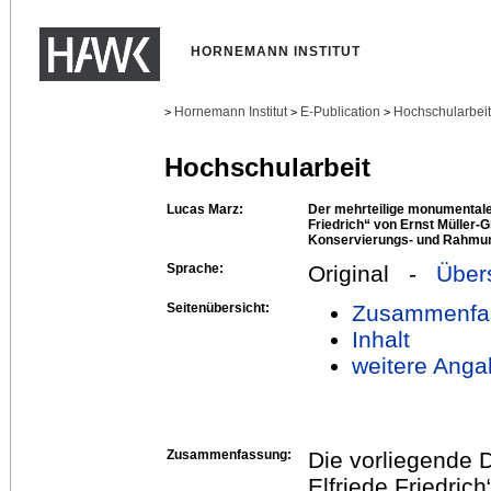
HORNEMANN INSTITUT
Hornemann Institut
E-Publication
Hochschularbei
>
>
>
Hochschularbeit
Lucas Marz:
Der mehrteilige monumentale 
Friedrich“ von Ernst Müller-
Konservierungs- und Rahmu
Sprache:
Original -
Über
Seitenübersicht:
Zusammenfa
Inhalt
weitere Anga
Zusammenfassung:
Die vorliegende D
Elfriede Friedric